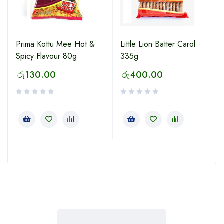
Prima Kottu Mee Hot &
Little Lion Batter Carol
Spicy Flavour 80g
335g
රු
130.00
රු
400.00