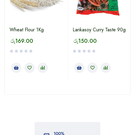
Wheat Flour 1Kg
Lankasoy Curry Taste 90g
රු
169.00
රු
150.00