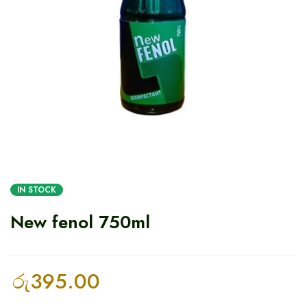
IN STOCK
New fenol 750ml
රු
395.00