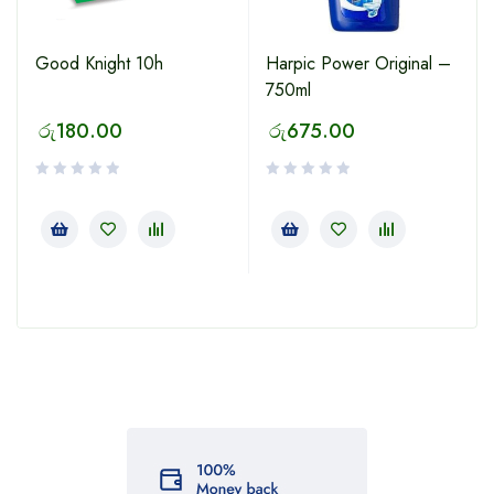
Good Knight 10h
Harpic Power Original –
750ml
රු
180.00
රු
675.00