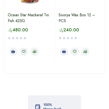
Ocean Star Mackerel Tin
Soorya Wax Box 12 –
Fish 425G
PCS
රු
480.00
රු
240.00