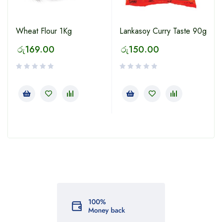
Wheat Flour 1Kg
Lankasoy Curry Taste 90g
රු
169.00
රු
150.00