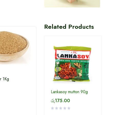
Related Products
r 1Kg
White Sugar 1Kg
Win 
Lankasoy mutton 90g
රු
175.00
රු
234.00
රු
2