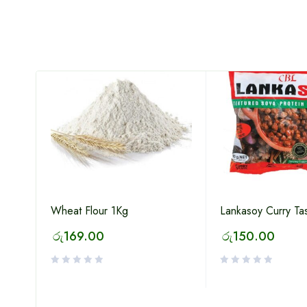
Wheat Flour 1Kg
Lankasoy Curry Ta
රු
169.00
රු
150.00