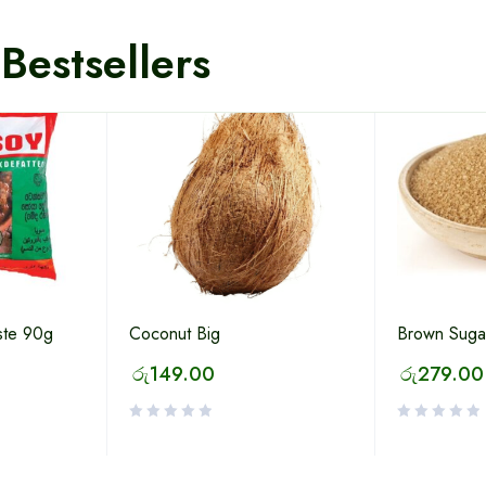
Bestsellers
ste 90g
Coconut Big
Brown Suga
රු
149.00
රු
279.00