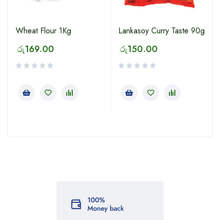
Wheat Flour 1Kg
Lankasoy Curry Taste 90g
රු
169.00
රු
150.00