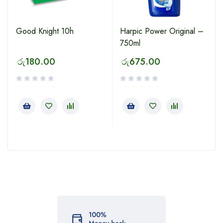
Good Knight 10h
Harpic Power Original –
750ml
රු
180.00
රු
675.00