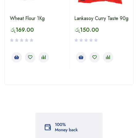
Wheat Flour 1Kg
Lankasoy Curry Taste 90g
රු
169.00
රු
150.00