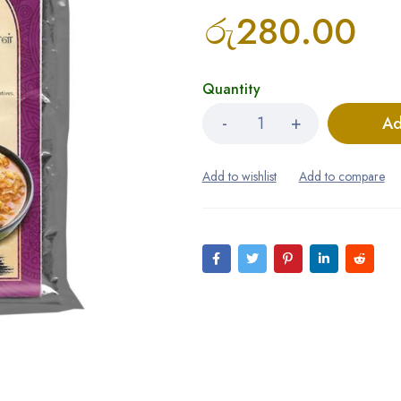
රු
280.00
Quantity
Ad