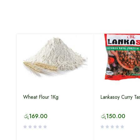
Wheat Flour 1Kg
Lankasoy Curry Ta
රු
169.00
රු
150.00