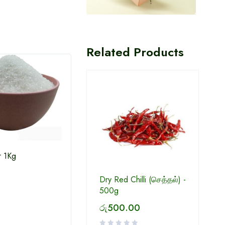
Related Products
r 1Kg
Dry Red Chilli (செத்தல்) -
CBL Sera Vegetable Soup
Red D
0
500g
50g
රු
500.00
රු
250.00
රු
2