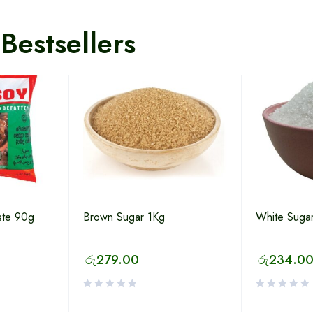
Bestsellers
ste 90g
Brown Sugar 1Kg
White Suga
රු
279.00
රු
234.0