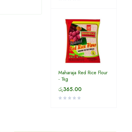
Maharaja Red Rice Flour
- 1kg
රු
365.00