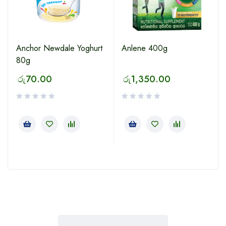
Anchor Newdale Yoghurt
Anlene 400g
80g
රු
70.00
රු
1,350.00