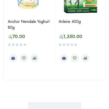
Anchor Newdale Yoghurt
Anlene 400g
80g
රු
70.00
රු
1,350.00