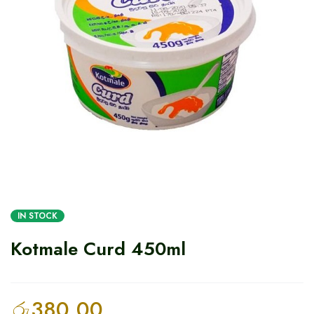
IN STOCK
Kotmale Curd 450ml
රු
380.00