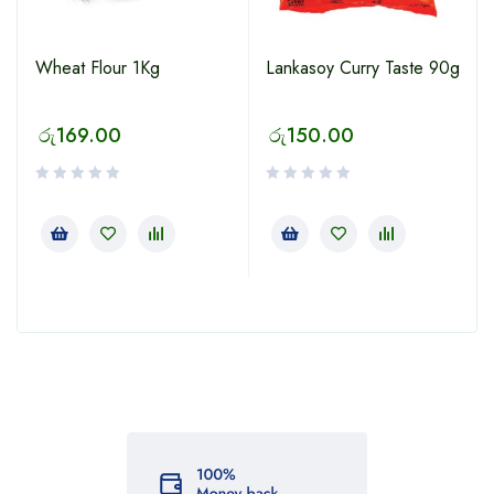
Wheat Flour 1Kg
Lankasoy Curry Taste 90g
රු
169.00
රු
150.00