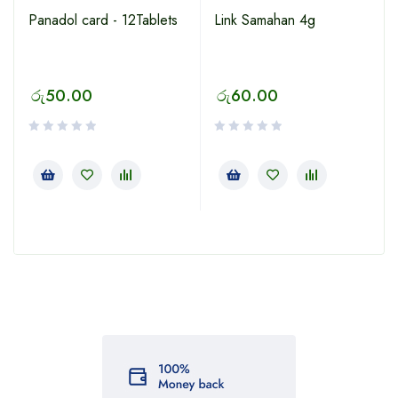
Panadol card - 12Tablets
Link Samahan 4g
රු
50.00
රු
60.00